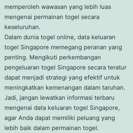
memperoleh wawasan yang lebih luas
mengenai permainan togel secara
keseluruhan.
Dalam dunia togel online, data keluaran
togel Singapore memegang peranan yang
penting. Mengikuti perkembangan
pengeluaran togel Singapore secara teratur
dapat menjadi strategi yang efektif untuk
meningkatkan kemenangan dalam taruhan.
Jadi, jangan lewatkan informasi terbaru
mengenai data keluaran togel Singapore,
agar Anda dapat memiliki peluang yang
lebih baik dalam permainan togel.