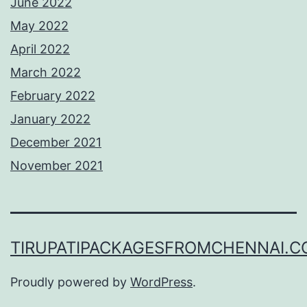
June 2022
May 2022
April 2022
March 2022
February 2022
January 2022
December 2021
November 2021
TIRUPATIPACKAGESFROMCHENNAI.
Proudly powered by
WordPress
.