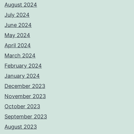
August 2024
July 2024
June 2024
May 2024
April 2024
March 2024
February 2024
January 2024
December 2023
November 2023
October 2023
September 2023
August 2023