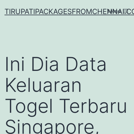
Skip
TIRUPATIPACKAGESFROMCHENNAI.
Menu
to
content
Ini Dia Data
Keluaran
Togel Terbaru
Singapore,