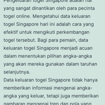
Pengeluaran togel Singapore adalah hal
yang sangat dinantikan oleh para pecinta
togel online. Mengetahui data keluaran
togel Singapore hari ini adalah cara yang
efektif untuk mengikuti perkembangan
togel tersebut. Bagi para pemain, data
keluaran togel Singapore menjadi acuan
dalam menentukan pilihan angka-angka
yang akan mereka gunakan dalam taruhan
selanjutnya.
Data keluaran togel Singapore tidak hanya
memberikan informasi mengenai angka-
angka yang keluar, tetapi juga memberikan
gambaran mengenai tren dan pola yang