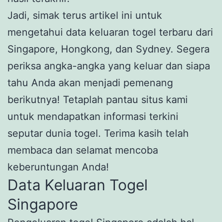
Jadi, simak terus artikel ini untuk
mengetahui data keluaran togel terbaru dari
Singapore, Hongkong, dan Sydney. Segera
periksa angka-angka yang keluar dan siapa
tahu Anda akan menjadi pemenang
berikutnya! Tetaplah pantau situs kami
untuk mendapatkan informasi terkini
seputar dunia togel. Terima kasih telah
membaca dan selamat mencoba
keberuntungan Anda!
Data Keluaran Togel
Singapore