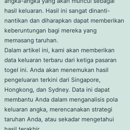
angka-angka yang akan muncul sebagai
hasil keluaran. Hasil ini sangat dinanti-
nantikan dan diharapkan dapat memberikan
keberuntungan bagi mereka yang
memasang taruhan.
Dalam artikel ini, kami akan memberikan
data keluaran terbaru dari ketiga pasaran
togel ini. Anda akan menemukan hasil
pengeluaran terkini dari Singapore,
Hongkong, dan Sydney. Data ini dapat
membantu Anda dalam menganalisis pola
keluaran angka, merencanakan strategi
taruhan Anda, atau sekadar mengetahui
hasil terakhir.