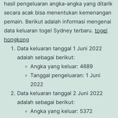
hasil pengeluaran angka-angka yang ditarik
secara acak bisa menentukan kemenangan
pemain. Berikut adalah informasi mengenai
data keluaran togel Sydney terbaru.
togel
hongkong
Data keluaran tanggal 1 Juni 2022
adalah sebagai berikut:
Angka yang keluar: 4689
Tanggal pengeluaran: 1 Juni
2022
Data keluaran tanggal 2 Juni 2022
adalah sebagai berikut:
Angka yang keluar: 5372