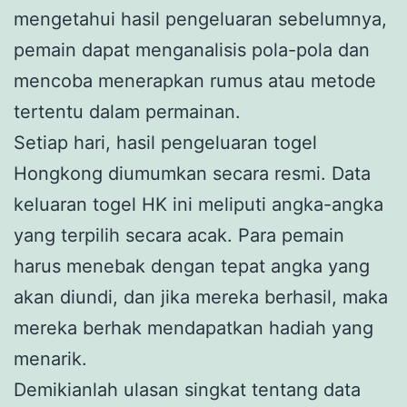
mengetahui hasil pengeluaran sebelumnya,
pemain dapat menganalisis pola-pola dan
mencoba menerapkan rumus atau metode
tertentu dalam permainan.
Setiap hari, hasil pengeluaran togel
Hongkong diumumkan secara resmi. Data
keluaran togel HK ini meliputi angka-angka
yang terpilih secara acak. Para pemain
harus menebak dengan tepat angka yang
akan diundi, dan jika mereka berhasil, maka
mereka berhak mendapatkan hadiah yang
menarik.
Demikianlah ulasan singkat tentang data