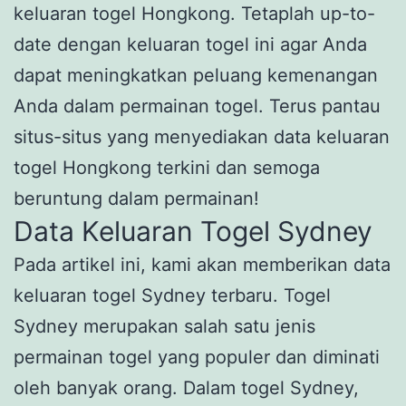
keluaran togel Hongkong. Tetaplah up-to-
date dengan keluaran togel ini agar Anda
dapat meningkatkan peluang kemenangan
Anda dalam permainan togel. Terus pantau
situs-situs yang menyediakan data keluaran
togel Hongkong terkini dan semoga
beruntung dalam permainan!
Data Keluaran Togel Sydney
Pada artikel ini, kami akan memberikan data
keluaran togel Sydney terbaru. Togel
Sydney merupakan salah satu jenis
permainan togel yang populer dan diminati
oleh banyak orang. Dalam togel Sydney,