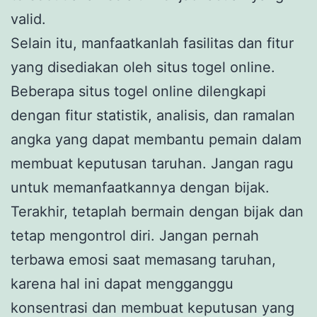
valid.
Selain itu, manfaatkanlah fasilitas dan fitur
yang disediakan oleh situs togel online.
Beberapa situs togel online dilengkapi
dengan fitur statistik, analisis, dan ramalan
angka yang dapat membantu pemain dalam
membuat keputusan taruhan. Jangan ragu
untuk memanfaatkannya dengan bijak.
Terakhir, tetaplah bermain dengan bijak dan
tetap mengontrol diri. Jangan pernah
terbawa emosi saat memasang taruhan,
karena hal ini dapat mengganggu
konsentrasi dan membuat keputusan yang