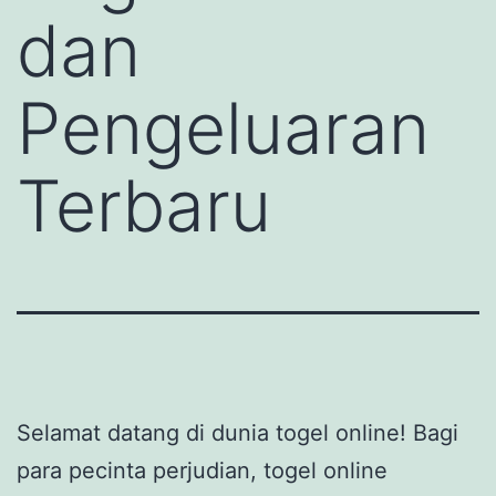
dan
Pengeluaran
Terbaru
Selamat datang di dunia togel online! Bagi
para pecinta perjudian, togel online