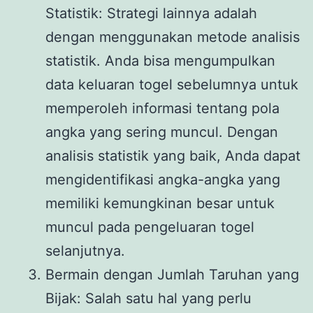
Statistik: Strategi lainnya adalah
dengan menggunakan metode analisis
statistik. Anda bisa mengumpulkan
data keluaran togel sebelumnya untuk
memperoleh informasi tentang pola
angka yang sering muncul. Dengan
analisis statistik yang baik, Anda dapat
mengidentifikasi angka-angka yang
memiliki kemungkinan besar untuk
muncul pada pengeluaran togel
selanjutnya.
Bermain dengan Jumlah Taruhan yang
Bijak: Salah satu hal yang perlu