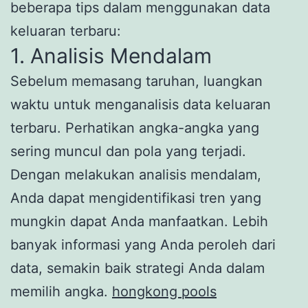
beberapa tips dalam menggunakan data
keluaran terbaru:
1. Analisis Mendalam
Sebelum memasang taruhan, luangkan
waktu untuk menganalisis data keluaran
terbaru. Perhatikan angka-angka yang
sering muncul dan pola yang terjadi.
Dengan melakukan analisis mendalam,
Anda dapat mengidentifikasi tren yang
mungkin dapat Anda manfaatkan. Lebih
banyak informasi yang Anda peroleh dari
data, semakin baik strategi Anda dalam
memilih angka.
hongkong pools