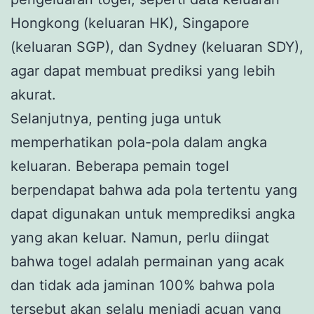
Hongkong (keluaran HK), Singapore
(keluaran SGP), dan Sydney (keluaran SDY),
agar dapat membuat prediksi yang lebih
akurat.
Selanjutnya, penting juga untuk
memperhatikan pola-pola dalam angka
keluaran. Beberapa pemain togel
berpendapat bahwa ada pola tertentu yang
dapat digunakan untuk memprediksi angka
yang akan keluar. Namun, perlu diingat
bahwa togel adalah permainan yang acak
dan tidak ada jaminan 100% bahwa pola
tersebut akan selalu menjadi acuan yang