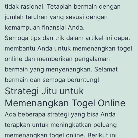
tidak rasional. Tetaplah bermain dengan
jumlah taruhan yang sesuai dengan
kemampuan finansial Anda.
Semoga tips dan trik dalam artikel ini dapat
membantu Anda untuk memenangkan togel
online dan memberikan pengalaman
bermain yang menyenangkan. Selamat
bermain dan semoga beruntung!
Strategi Jitu untuk
Memenangkan Togel Online
Ada beberapa strategi yang bisa Anda
terapkan untuk meningkatkan peluang
memenangkan togel online. Berikut ini