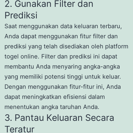
2. Gunakan Filter dan
Prediksi
Saat menggunakan data keluaran terbaru,
Anda dapat menggunakan fitur filter dan
prediksi yang telah disediakan oleh platform
togel online. Filter dan prediksi ini dapat
membantu Anda menyaring angka-angka
yang memiliki potensi tinggi untuk keluar.
Dengan menggunakan fitur-fitur ini, Anda
dapat meningkatkan efisiensi dalam
menentukan angka taruhan Anda.
3. Pantau Keluaran Secara
Teratur