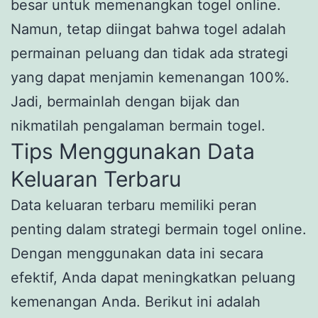
besar untuk memenangkan togel online.
Namun, tetap diingat bahwa togel adalah
permainan peluang dan tidak ada strategi
yang dapat menjamin kemenangan 100%.
Jadi, bermainlah dengan bijak dan
nikmatilah pengalaman bermain togel.
Tips Menggunakan Data
Keluaran Terbaru
Data keluaran terbaru memiliki peran
penting dalam strategi bermain togel online.
Dengan menggunakan data ini secara
efektif, Anda dapat meningkatkan peluang
kemenangan Anda. Berikut ini adalah