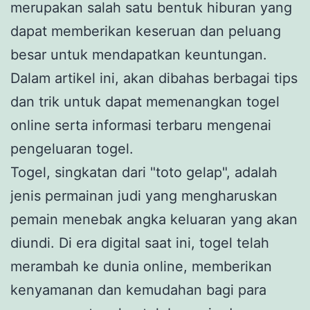
merupakan salah satu bentuk hiburan yang
dapat memberikan keseruan dan peluang
besar untuk mendapatkan keuntungan.
Dalam artikel ini, akan dibahas berbagai tips
dan trik untuk dapat memenangkan togel
online serta informasi terbaru mengenai
pengeluaran togel.
Togel, singkatan dari "toto gelap", adalah
jenis permainan judi yang mengharuskan
pemain menebak angka keluaran yang akan
diundi. Di era digital saat ini, togel telah
merambah ke dunia online, memberikan
kenyamanan dan kemudahan bagi para